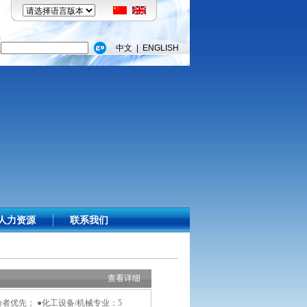
品
搜
中文
|
ENGLISH
：
人力资源
联系我们
查看
详细
者优先； ●化工设备/机械专业：5