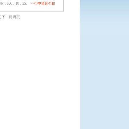
：3人，男，35..
>>①申请这个职
页
下一页 尾页