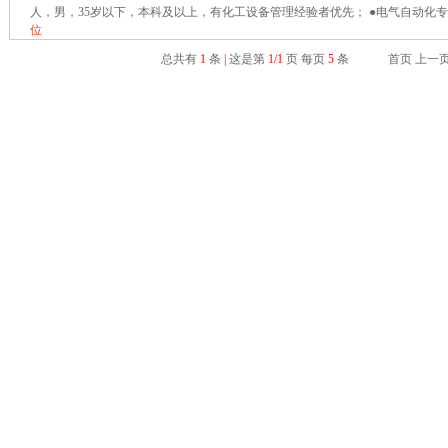
人，男，35岁以下，本科及以上，有化工设备管理经验者优先； ●电气自动化专业
位
总共有
1
条
|
这是第
1/1
页 每页
5
条
首页 上一